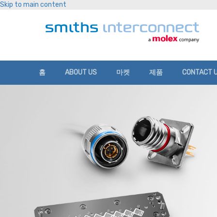
Skip to main content
홈
ABOUT US
마켓
제품
CONTACT 
기업 소개
항공우주, 우주, 국방
위치
커넥터
글로벌 역량
산업
견적의뢰
고속 데이터
기업 가치
의료
대리점 재고 
고속 통신 단자
뉴스
철도
각형
다가오는 이벤트
반도체 테스트
스프링 프로브
판매약관
PCB 커넥터
고전력
백플레인
원형